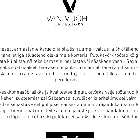
mesed, armastame kergeid ja õhulisi ruume - valgus ja õhk tähen
 taha, et iga elusolend oleks meie korteris. Putukavõrk töötab kõi
ta külaliste, näiteks kärbeste, herilaste või sääskede vastu. Seda
eks spetsiaalselt teie akende jaoks. See annab teile rahuliku un
ske õhu ja rahustava tunde, et midagi on teile hea
Olles teinud h
pere tervise.
keskkonnasõbralikke ja kvaliteetseid putukavõrke välja töötanud j
 Neheri süsteemist sai Saksamaal turuliider ja eritellimusel valm
itse kehastus - sel põhjusel sai see auhinna „Sajandi kaubamärk
istipartnerina pakume teile akende ja uste jaoks kohandatud raam
eetri täpsed, nii et ükski putukas ei satuks Teie eluruum võib t