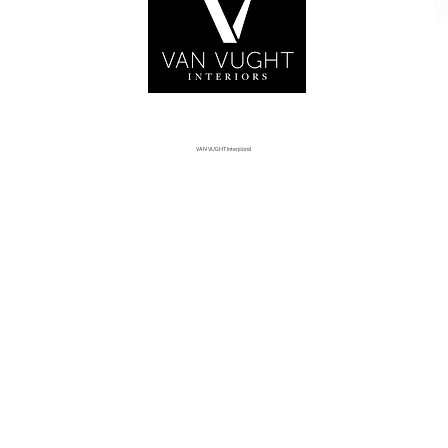
tor VAN VUGHT
riors,
tian van Vught,
rliin
VAN VUGHT Interjöörid
Stuudio ja näitus
Aadress:
Karl-Liebknecht-Strasse 210
16548 Glienicke (Põhjaraudtee)
Saksamaa / EL
Tel: +49 33056 434447
www.vanvught.de
www.vanvught.design
E
-post: kontakt@vanvught.de
Lahtiolekuajad:
Kolmapäeval kell 15.00–18.30.