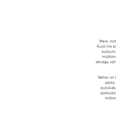
Meie, ini
Kuid me ei
kutsuma
mõõtmis
aknaga, vär
Neher on 
aasta.
putukaka
spetsial
millim