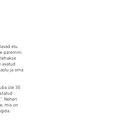
davad elu.
ge paremini
 tehakse
e avatud
eaolu ja oma
uba üle 30
istatud
“. Neheri
e, mis on
ungida.