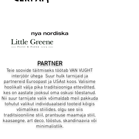
PARTNER
Teie soovide täitmiseks töötab VAN VUGHT
interjöör ühega
Suur hulk tarnijaid ja
partnereid Euroopast ja USAst koos. Valisime
hoolikalt välja pika traditsiooniga ettevõtted,
kes on aastate jooksul oma oskusi tõestanud.
Nii suur tarnijate valik võimaldab meil pakkuda
tohutut valikut individuaalseid tooteid kõigis
võimalikes stiilides, olgu see siis
traditsiooniline stiil, prantsuse maamaja stiil,
kaasaegne, art deco, tööstus, skandinaavia või
minimalistlik.