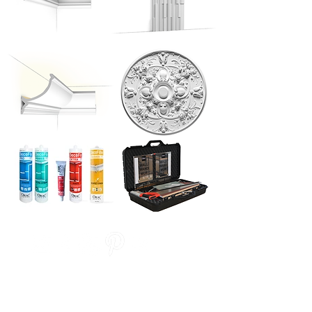
PÄIKESEKAITSESÜSTEEMID
AKNA KAUNISTUS