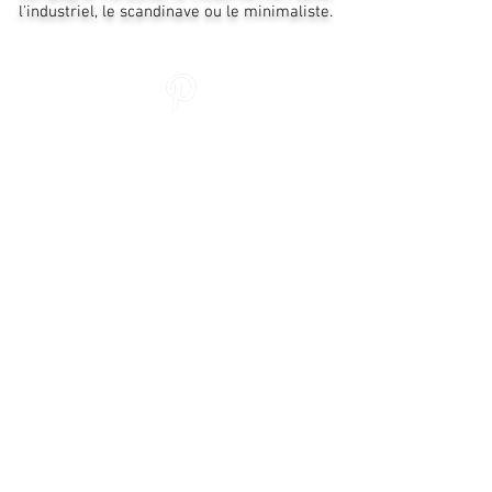
l'industriel, le scandinave ou le minimaliste.
BOUTIQUE EN LIGNE POUR
RIDEAUX DÉCO TISSUS MAGASINS ET
TISSUS DE REMBOURRAGE
SYSTÈMES DE PROTECTION SOLAIRE
DÉCORATION DE FENÊTRE
FONDS D'ÉCRAN
PLANCHER LVT
LES TAPIS
LUMIÈRES LED PAR SMART & GREEN
INSECTICIDE
RAILS DE LA GALERIE D'IMAGES
EQUIPEMENT SALLE DE BAIN
TISSU DE REMBOURRAGE ET ATELIER DE