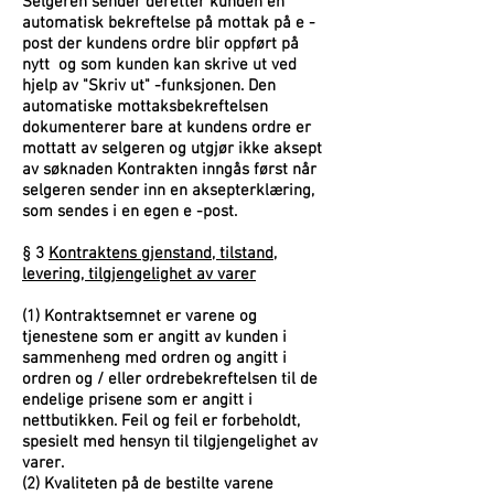
Selgeren sender deretter kunden en
automatisk bekreftelse på mottak på e -
post der kundens ordre blir oppført på
nytt
og som kunden kan skrive ut ved
hjelp av "Skriv ut" -funksjonen. Den
automatiske mottaksbekreftelsen
dokumenterer bare at kundens ordre er
mottatt av selgeren og utgjør ikke aksept
av søknaden Kontrakten inngås først når
selgeren sender inn en aksepterklæring,
som sendes i en egen e -post.
§ 3
Kontraktens gjenstand, tilstand,
levering, tilgjengelighet av varer
(1) Kontraktsemnet er varene og
tjenestene som er angitt av kunden i
sammenheng med ordren og angitt i
ordren og / eller ordrebekreftelsen til de
endelige prisene som er angitt i
nettbutikken. Feil og feil er forbeholdt,
spesielt med hensyn til tilgjengelighet av
varer.
(2) Kvaliteten på de bestilte varene