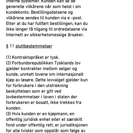
interne systemer. Kunden kan se de
generelle vilkårene når som helst i sin
kundekonto. Bestillingsdataene og
vilkårene sendes til kunden via e -post.
Etter at du har fullført bestillingen, kan du
ikke lenger få tilgang til ordredataene via
Internett av sikkerhetsmessige årsaker.
§ 11
sluttbestemmelser
(1) Kontraktspråket er tysk.
(2) Forbundsrepublikken Tysklands lov
gjelder kontrakter mellom selger og
kunde, unntatt lovene om internasjonalt
kjøp av løsøre. Dette lovvalget gjelder kun
for forbrukere i den utstrekning
beskyttelsen som er gitt ved
lovbestemmelser i loven i staten der
forbrukeren er bosatt, ikke trekkes fra
kunden.
(3) Hvis kunden er en kjøpmann, en
offentlig juridisk enhet eller et særskilt
fond under offentlig rett, er jurisdiksjonen
for alle tvister som oppstår som følge av