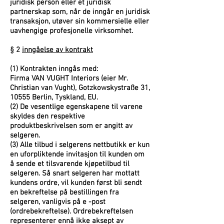
juridisk person eller et juridisk
partnerskap som, når de inngår en juridisk
transaksjon, utøver sin kommersielle eller
uavhengige profesjonelle virksomhet.
§ 2
inngåelse av kontrakt
(1) Kontrakten inngås med:
Firma VAN VUGHT Interiors (eier Mr.
Christian van Vught), Gotzkowskystraße 31,
10555 Berlin, Tyskland, EU.
(2) De vesentlige egenskapene til varene
skyldes den respektive
produktbeskrivelsen som er angitt av
selgeren.
(3) Alle tilbud i selgerens nettbutikk er kun
en uforpliktende invitasjon til kunden om
å sende et tilsvarende kjøpetilbud til
selgeren. Så snart selgeren har mottatt
kundens ordre, vil kunden først bli sendt
en bekreftelse på bestillingen fra
selgeren, vanligvis på e -post
(ordrebekreftelse). Ordrebekreftelsen
representerer ennå ikke aksept av