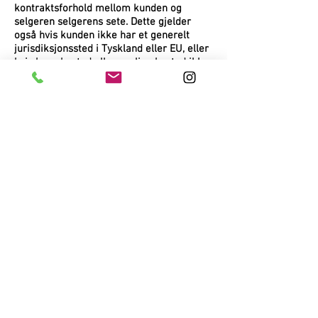
kontraktsforhold mellom kunden og
selgeren selgerens sete. Dette gjelder
også hvis kunden ikke har et generelt
jurisdiksjonssted i Tyskland eller EU, eller
hvis hans bosted eller vanlige bosted ikke
er kjent på tidspunktet for søksmålet.
(Slutt på vilkårene)
ABG © Advokat Jacob Metzler
➠
www.rechtsanwalt-metzler.de
SOLBESKYTTELSESYSTEMER
WINDOW DECORATION
TAPET
LVT GULV