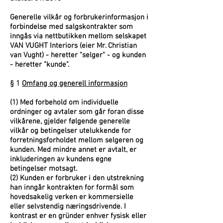
Generelle vilkår og forbrukerinformasjon i
forbindelse med salgskontrakter som
inngås via nettbutikken mellom selskapet
VAN VUGHT Interiors (eier Mr. Christian
van Vught) - heretter "selger" - og kunden
- heretter "kunde".
§ 1
Omfang og generell informasjon
(1) Med forbehold om individuelle
ordninger og avtaler som går foran disse
vilkårene, gjelder følgende generelle
vilkår og betingelser utelukkende for
forretningsforholdet mellom selgeren og
kunden. Med mindre annet er avtalt, er
inkluderingen av kundens egne
betingelser motsagt.
(2) Kunden er forbruker i den utstrekning
han inngår kontrakten for formål som
hovedsakelig verken er kommersielle
eller
selvstendig næringsdrivende. I
kontrast er en gründer enhver fysisk eller