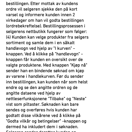
bestillingen. Etter mottak av kundens
ordre vil selgeren sjekke den på kort
varsel og informere kunden innen 2
virkedager om han vil godta bestillingen
(ordrebekreftelse). Bestillingsprosessen i
selgerens nettbutikk fungerer som følger:
(4) Kunden kan velge produkter fra selgers
sortiment og samle dem i en såkalt
handlevogn ved hjelp av "I kurven" -
knappen. Ved å klikke på "handlevogn" -
knappen får kunden en oversikt over de
valgte produktene. Med knappen "Kjøp nå"
sender han en bindende søknad om kjøp
av varene i handlekurven. Før du sender
inn bestillingen, kan kunden når som helst
endre og se den angitte ordren og de
angitte dataene ved hjelp av
nettleserfunksjonene "Tilbake" og "Neste"
vist som piltaster. Søknaden kan bare
sendes og overføres hvis kunden har
godtatt disse vilkårene ved å klikke på
"Godta vilkår og betingelser" -knappen og
dermed ha inkludert dem i søknaden.