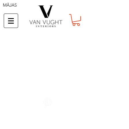
MĀJAS
SAULES AIZSARDZĪBAS SISTĒMAS