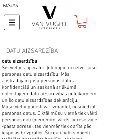
MĀJAS
DATU AIZSARDZĪBA
datu aizsardzība
Šīs vietnes operatori ļoti nopietni uztver jūsu
personas datu aizsardzību. Mēs
apstrādājam jūsu personas datus
konfidenciāli un saskaņā ar likumā
noteiktajiem datu aizsardzības noteikumiem
un šo datu aizsardzības deklarāciju.
Mūsu vietni parasti var izmantot, nesniedzot
personas datus. Ciktāl mūsu vietnē tiek vākti
personas dati (piemēram, vārds, adrese vai e
-pasta adrese), tas vienmēr tiek darīts pēc
iespējas brīvprātīgi. Šie dati netiks nodoti