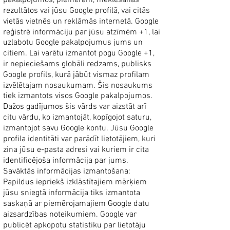
pakalpojumos, piemēram, meklēšanas
rezultātos vai jūsu Google profilā, vai citās
vietās vietnēs un reklāmās internetā. Google
reģistrē informāciju par jūsu atzīmēm +1, lai
uzlabotu Google pakalpojumus jums un
citiem. Lai varētu izmantot pogu Google +1,
ir nepieciešams globāli redzams, publisks
Google profils, kurā jābūt vismaz profilam
izvēlētajam nosaukumam. Šis nosaukums
tiek izmantots visos Google pakalpojumos.
Dažos gadījumos šis vārds var aizstāt arī
citu vārdu, ko izmantojāt, kopīgojot saturu,
izmantojot savu Google kontu. Jūsu Google
profila identitāti var parādīt lietotājiem, kuri
zina jūsu e-pasta adresi vai kuriem ir cita
identificējoša informācija par jums.
Savāktās informācijas izmantošana:
Papildus iepriekš izklāstītajiem mērķiem
jūsu sniegtā informācija tiks izmantota
saskaņā ar piemērojamajiem Google datu
aizsardzības noteikumiem. Google var
publicēt apkopotu statistiku par lietotāju