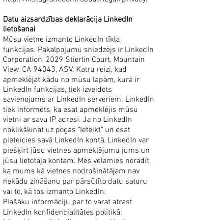
Datu aizsardzības deklarācija LinkedIn
lietošanai
Mūsu vietne izmanto LinkedIn tīkla
funkcijas. Pakalpojumu sniedzējs ir LinkedIn
Corporation, 2029 Stierlin Court, Mountain
View, CA 94043, ASV. Katru reizi, kad
apmeklējat kādu no mūsu lapām, kurā ir
LinkedIn funkcijas, tiek izveidots
savienojums ar LinkedIn serveriem. LinkedIn
tiek informēts, ka esat apmeklējis mūsu
vietni ar savu IP adresi. Ja no LinkedIn
noklikšķināt uz pogas "Ieteikt" un esat
pieteicies savā LinkedIn kontā, LinkedIn var
piešķirt jūsu vietnes apmeklējumu jums un
jūsu lietotāja kontam. Mēs vēlamies norādīt,
ka mums kā vietnes nodrošinātājam nav
nekādu zināšanu par pārsūtīto datu saturu
vai to, kā tos izmanto LinkedIn.
Plašāku informāciju par to varat atrast
LinkedIn konfidencialitātes politikā: