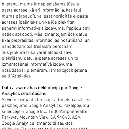
biļetenu, mums ir nepieciešama jūsu e-
pasta adrese, kā arī informācija, kas ļauj
mums pārbaudīt, vai esat norādītās e-pasta
adreses īpašnieks un ka jūs piekrītat
saņemt informatīvais izdevums. Papildu dati
netiek apkopoti. Mēs izmantojam šos datus
tikai pieprasītās informācijas nosūtīšanai un
nenododam tos trešajām personām.
Jūs jebkurā laikā varat atsaukt savu
piekrišanu datu, e-pasta adreses un to
izmantošanai informatīvā izdevuma
nosūtīšanai, piemēram, izmantojot biļetena
saiti "Atteikties".
Datu aizsardzības deklarācija par Google
Analytics izmantošanu
Šī vietne izmanto funkcijas
Tīmekļa analīzes
pakalpojums Google Analytics. Pakalpojumu
sniedzējs ir Google Inc. 1600 Amphitheatre
Parkway Mountain View, CA 94043, ASV.
Google Analytics izmanto tā sauktos