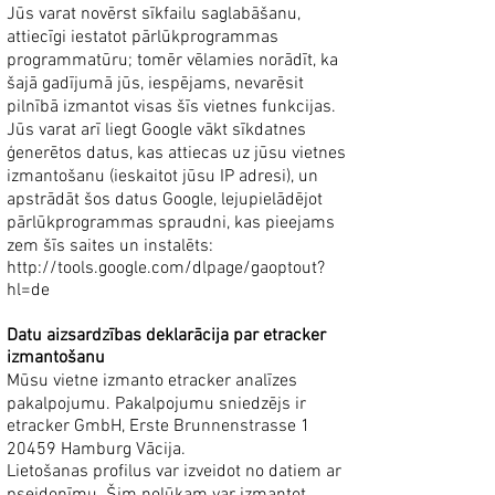
Jūs varat novērst sīkfailu saglabāšanu,
attiecīgi iestatot pārlūkprogrammas
programmatūru; tomēr vēlamies norādīt, ka
šajā gadījumā jūs, iespējams, nevarēsit
pilnībā izmantot visas šīs vietnes funkcijas.
Jūs varat arī liegt Google vākt sīkdatnes
ģenerētos datus, kas attiecas uz jūsu vietnes
izmantošanu (ieskaitot jūsu IP adresi), un
apstrādāt šos datus Google, lejupielādējot
pārlūkprogrammas spraudni, kas pieejams
zem šīs saites un instalēts:
http://tools.google.com/dlpage/gaoptout?
hl=de
Datu aizsardzības deklarācija par etracker
izmantošanu
Mūsu vietne izmanto etracker analīzes
pakalpojumu. Pakalpojumu sniedzējs ir
etracker GmbH, Erste Brunnenstrasse 1
20459 Hamburg Vācija.
Lietošanas profilus var izveidot no datiem ar