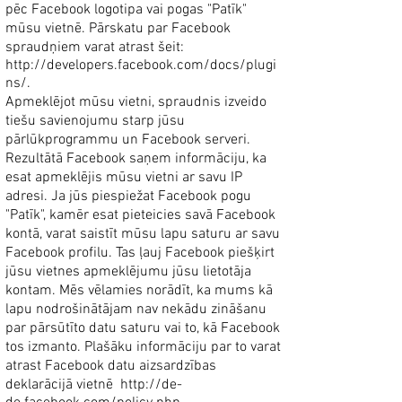
pēc Facebook logotipa vai pogas "Patīk"
mūsu vietnē. Pārskatu par Facebook
spraudņiem varat atrast šeit:
http://developers.facebook.com/docs/plugi
ns/.
Apmeklējot mūsu vietni, spraudnis izveido
tiešu savienojumu starp jūsu
pārlūkprogrammu un Facebook serveri.
Rezultātā Facebook saņem informāciju, ka
esat apmeklējis mūsu vietni ar savu IP
adresi. Ja jūs piespiežat Facebook pogu
"Patīk", kamēr esat pieteicies savā Facebook
kontā, varat saistīt mūsu lapu saturu ar savu
Facebook profilu. Tas ļauj Facebook piešķirt
jūsu vietnes apmeklējumu jūsu lietotāja
kontam. Mēs vēlamies norādīt, ka mums kā
lapu nodrošinātājam nav nekādu zināšanu
par pārsūtīto datu saturu vai to, kā Facebook
tos izmanto. Plašāku informāciju par to varat
atrast Facebook datu aizsardzības
deklarācijā vietnē
http://de-