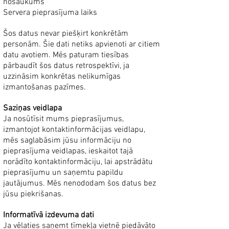
nosaukums
Servera pieprasījuma laiks
Šos datus nevar piešķirt konkrētām
personām. Šie dati netiks apvienoti ar citiem
datu avotiem. Mēs paturam tiesības
pārbaudīt šos datus retrospektīvi, ja
uzzināsim konkrētas nelikumīgas
izmantošanas pazīmes.
Saziņas veidlapa
Ja nosūtīsit mums pieprasījumus,
izmantojot kontaktinformācijas veidlapu,
mēs saglabāsim jūsu informāciju no
pieprasījuma veidlapas, ieskaitot tajā
norādīto kontaktinformāciju, lai apstrādātu
pieprasījumu un saņemtu papildu
jautājumus. Mēs nenododam šos datus bez
jūsu piekrišanas.
Informatīvā izdevuma dati
Ja vēlaties saņemt tīmekļa vietnē piedāvāto