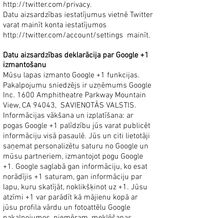
http://twitter.com/privacy.
Datu aizsardzības iestatījumus vietnē Twitter
varat mainīt konta iestatījumos
http://twitter.com/account/settings
mainīt.
Datu aizsardzības deklarācija par Google +1
izmantošanu
Mūsu lapas izmanto Google +1 funkcijas.
Pakalpojumu sniedzējs ir uzņēmums Google
Inc. 1600 Amphitheatre Parkway Mountain
View, CA 94043,
SAVIENOTĀS VALSTIS.
Informācijas vākšana un izplatīšana: ar
pogas Google +1 palīdzību jūs varat publicēt
informāciju visā pasaulē. Jūs un citi lietotāji
saņemat personalizētu saturu no Google un
mūsu partneriem, izmantojot pogu Google
+1. Google saglabā gan informāciju, ko esat
norādījis +1 saturam, gan informāciju par
lapu, kuru skatījāt, noklikšķinot uz +1. Jūsu
atzīmi +1 var parādīt kā mājienu kopā ar
jūsu profila vārdu un fotoattēlu Google