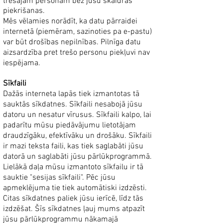
trešajām personām bez jūsu skaidras
piekrišanas.
Mēs vēlamies norādīt, ka datu pārraidei
internetā (piemēram, sazinoties pa e-pastu)
var būt drošības nepilnības. Pilnīga datu
aizsardzība pret trešo personu piekļuvi nav
iespējama.
Sīkfaili
Dažās interneta lapās tiek izmantotas tā
sauktās sīkdatnes. Sīkfaili nesabojā jūsu
datoru un nesatur vīrusus. Sīkfaili kalpo, lai
padarītu mūsu piedāvājumu lietotājam
draudzīgāku, efektīvāku un drošāku. Sīkfaili
ir mazi teksta faili, kas tiek saglabāti jūsu
datorā un saglabāti jūsu pārlūkprogrammā.
Lielākā daļa mūsu izmantoto sīkfailu ir tā
sauktie "sesijas sīkfaili". Pēc jūsu
apmeklējuma tie tiek automātiski izdzēsti.
Citas sīkdatnes paliek jūsu ierīcē, līdz tās
izdzēšat. Šīs sīkdatnes ļauj mums atpazīt
jūsu pārlūkprogrammu nākamajā