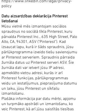
https://www.linkedin.com/legal/privacy-
policy
Datu aizsardzības deklarācija Pinterest
lietošanai
Mūsu vietnē mēs izmantojam sociālos
spraudņus no sociālā tīkla Pinterest, kuru
pārvalda Pinterest Inc., 635 High Street, Palo
Alto, CA, 94301, ASV ("Pinterest"). Kad
izsaucat lapu, kurā ir šāds spraudnis, jūsu
pārlūkprogramma izveido tiešu savienojumu
ar Pinterest serveriem. Spraudnis pārraida
žurnāla datus uz Pinterest serveri ASV. Šie
žurnāla dati var ietvert jūsu IP adresi,
apmeklēto vietņu adresi, kurās ir arī
Pinterest funkcijas, pārlūkprogrammas
veidu un iestatījumus, pieprasījuma datumu
un laiku, jūsu Pinterest un sīkfailu
izmantošanu.
Plašāka informācija par datu mērķi, apjomu
un turpmāko apstrādi un izmantošanu, ko
veic Pinterest, kā arī jūsu saistītās tiesības