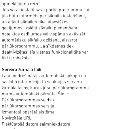
apmeklējuma reizē.
Jūs varat iestatīt savu pārlūkprogrammu, lai
jūs būtu informēts par sīkfailu iestatīšanu,
un atļaut sīkfailus tikai atsevišķos
gadījumos, izslēgt sīkfailu pieņemšanu
noteiktos gadījumos vai vispār un aktivizēt
automātisku sīkfailu dzēšanu, aizverot
pārlūkprogrammu. Ja sīkdatnes tiek
deaktivizētas, šīs vietnes funkcionalitāte var
tikt ierobežota.
Servera žurnāla faili
Lapu nodrošinātājs automātiski apkopo un
saglabā informāciju tā sauktajos servera
žurnāla failos, kurus jūsu pārlūkprogramma
mums automātiski pārsūta. Šie ir:
Pārlūkprogrammas veids /
pārlūkprogrammas versija
izmantotā operētājsistēma
Novirzītāja URL
Piekļūstošā datora saimniekdatora