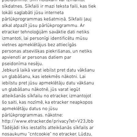
pseidonīmu. Šim nolūkam var izmantot
sīkdatnes. Sīkfaili ir mazi teksta faili, kas tiek
lokāli saglabāti jūsu interneta
pārlūkprogrammas kešatmiņā. Sīkfaili ļauj
atkal atpazīt jūsu pārlūkprogrammu. Ar
etracker tehnoloģijām savāktie dati netiks
izmantoti, lai personīgi identificētu mūsu
vietnes apmeklētājus bez attiecīgās
personas atsevišķas piekrišanas, un netiks
apvienoti ar personas datiem par
pseidonīma nesēju.
Jebkurā laikā varat iebilst pret datu vākšanu
un glabāšanu, kas ietekmēs nākotni. Lai
iebilstu pret jūsu apmeklētāju datu vākšanu
un glabāšanu nākotnē, jūs varat iegūt
atteikšanās sīkfailu no etracker, izmantojot
šo saiti, kas nozīmē, ka etracker neapkopos
apmeklētāju datus no jūsu
pārlūkprogrammas. nākotne:
http://www.etracker.de/privacy?et=V23Jbb
Tādējādi tiks iestatīts atteikšanās sīkfails ar
nosaukumu "cntcookie" no etracker. Lūdzu,