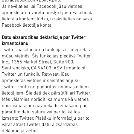
de.facebook.com/policy.php.
Ja nevēlaties, lai Facebook jūsu vietnes
apmeklējumu varētu piešķirt jūsu Facebook
lietotāja kontam, lūdzu, izrakstieties no sava
Facebook lietotāja konta.
Datu aizsardzības deklarācija par Twitter
izmantošanu
Twitter pakalpojuma funkcijas ir integrētas
mūsu vietnēs. Šīs funkcijas piedāvā Twitter
Inc., 1355 Market Street, Suite 900,
Sanfrancisko, CA 94103, ASV. Izmantojot
Twitter un funkciju Retweet, jūsu
apmeklētās vietnes ir saistītas ar jūsu
Twitter kontu un padarītas zināmas citiem
lietotājiem. Šie dati tiek pārsūtīti arī Twitter.
Mēs vēlamies norādīt, ka mums kā vietnes
nodrošinātājam nav nekādu zināšanu par
pārsūtīto datu saturu vai par to, kā tos
izmanto Twitter. Plašāku informāciju par to
varat atrast Twitter datu aizsardzības
deklarācijā vietnē