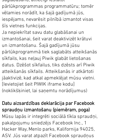
saglabāšanu, attiecīgi iestatot
pārlūkprogrammas programmatūru; tomēr
vēlamies norādīt, ka šajā gadījumā jūs,
iespējams, nevarēsit pilnībā izmantot visas
šīs vietnes funkcijas.
Ja nepiekrītat savu datu glabāšanai un
izmantošanai, šeit varat deaktivizēt krātuvi
un izmantošanu. Šajā gadījumā jūsu
pārlūkprogrammā tiek saglabāts atteikšanās
sīkfails, kas neļauj Piwik glabāt lietošanas
datus. Dzēšot sīkfailus, tiks dzēsts arī Piwik
atteikšanās sīkfails. Atteikšanās ir atkārtoti
jāaktivizē, kad atkal apmeklējat mūsu vietni.
[Ievietojiet šeit PIWIK iframe kodu]
(noklikšķiniet, lai saņemtu norādījumus)
Datu aizsardzības deklarācija par Facebook
spraudņu izmantošanu (piemēram, poga)
Mūsu lapās ir integrēti sociālā tīkla spraudņi,
pakalpojumu sniedzējs Facebook Inc., 1
Hacker Way, Menlo parks, Kalifornija 94025,
ASV. Jūs varat atpazīt Facebook spraudņus