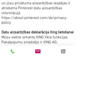
un jūsu privātuma aizsardzības iespējas ir
atrodama Pinterest datu aizsardzības
informācijā:
https://about.pinterest.com/de/privacy-
policy
Datu aizsardzības deklarācija Xing lietošanai
Mūsu vietne izmanto XING tīkla funkcijas.
Pakalpojumu sniedzējs ir XING AG,
Dammtorstrasse 29-32, 20354 Hamburg,
Vācija. Katru reizi, kad apmeklējat kādu no
mūsu lapām, kurā ir Xing funkcijas, tiek
izveidots savienojums ar Xing serveriem. Cik
mums zināms, personas dati netiek
saglabāti. Jo īpaši netiek saglabātas IP
adreses vai novērtēta lietošanas uzvedība.
Papildu informācija par datu aizsardzību un
poga Xing Share ir atrodama Xing datu
aizsardzības deklarācijā vietnē
https://www.xing.com/app/share?
op=data_protection