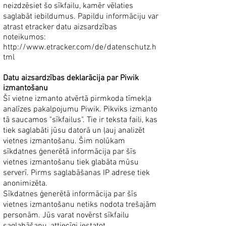
neizdzēsiet šo sīkfailu, kamēr vēlaties
saglabāt iebildumus. Papildu informāciju var
atrast etracker datu aizsardzības
noteikumos:
http://www.etracker.com/de/datenschutz.h
tml
Datu aizsardzības deklarācija par Piwik
izmantošanu
Šī vietne izmanto atvērtā pirmkoda tīmekļa
analīzes pakalpojumu Piwik. Pikviks izmanto
tā saucamos "sīkfailus". Tie ir teksta faili, kas
tiek saglabāti jūsu datorā un ļauj analizēt
vietnes izmantošanu. Šim nolūkam
sīkdatnes ģenerētā informācija par šīs
vietnes izmantošanu tiek glabāta mūsu
serverī. Pirms saglabāšanas IP adrese tiek
anonimizēta.
Sīkdatnes ģenerētā informācija par šīs
vietnes izmantošanu netiks nodota trešajām
personām. Jūs varat novērst sīkfailu