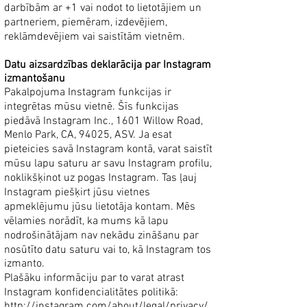
darbībām ar +1 vai nodot to lietotājiem un
partneriem, piemēram, izdevējiem,
reklāmdevējiem vai saistītām vietnēm.
Datu aizsardzības deklarācija par Instagram
izmantošanu
Pakalpojuma Instagram funkcijas ir
integrētas mūsu vietnē. Šīs funkcijas
piedāvā Instagram Inc., 1601 Willow Road,
Menlo Park, CA, 94025, ASV. Ja esat
pieteicies savā Instagram kontā, varat saistīt
mūsu lapu saturu ar savu Instagram profilu,
noklikšķinot uz pogas Instagram. Tas ļauj
Instagram piešķirt jūsu vietnes
apmeklējumu jūsu lietotāja kontam. Mēs
vēlamies norādīt, ka mums kā lapu
nodrošinātājam nav nekādu zināšanu par
nosūtīto datu saturu vai to, kā Instagram tos
izmanto.
Plašāku informāciju par to varat atrast
Instagram konfidencialitātes politikā:
http://instagram.com/about/legal/privacy/