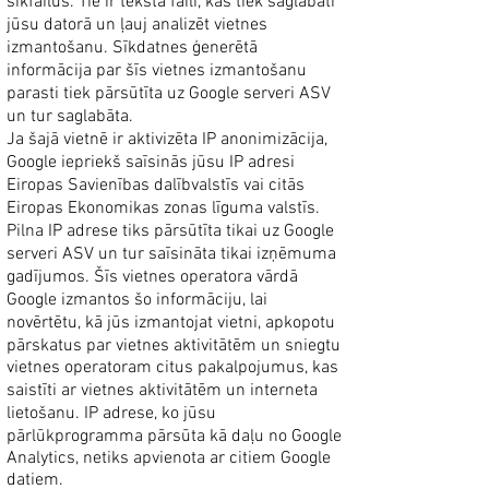
sīkfailus. Tie ir teksta faili, kas tiek saglabāti
jūsu datorā un ļauj analizēt vietnes
izmantošanu. Sīkdatnes ģenerētā
informācija par šīs vietnes izmantošanu
parasti tiek pārsūtīta uz Google serveri ASV
un tur saglabāta.
Ja šajā vietnē ir aktivizēta IP anonimizācija,
Google iepriekš saīsinās jūsu IP adresi
Eiropas Savienības dalībvalstīs vai citās
Eiropas Ekonomikas zonas līguma valstīs.
Pilna IP adrese tiks pārsūtīta tikai uz Google
serveri ASV un tur saīsināta tikai izņēmuma
gadījumos. Šīs vietnes operatora vārdā
Google izmantos šo informāciju, lai
novērtētu, kā jūs izmantojat vietni, apkopotu
pārskatus par vietnes aktivitātēm un sniegtu
vietnes operatoram citus pakalpojumus, kas
saistīti ar vietnes aktivitātēm un interneta
lietošanu. IP adrese, ko jūsu
pārlūkprogramma pārsūta kā daļu no Google
Analytics, netiks apvienota ar citiem Google
datiem.