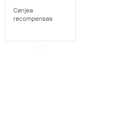
Canjea
recompensas
SISTEMAS DE PROTECCIÓN SOLAR
DECORACION DE VENTANAS
FONDO DE PANTALLA
SUELOS LVT
ALFOMBRAS